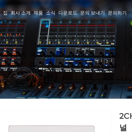
집
회사 소개
제품
소식
다운로드
문의 보내기
문의하기
2C
널