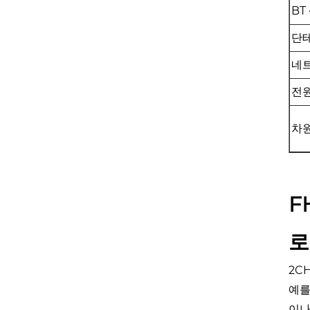
BT
단테
네
전원
차
F
로
2C
예를
이나