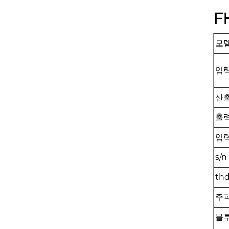
F
모
입
산
출
입
s/n
th
주
블