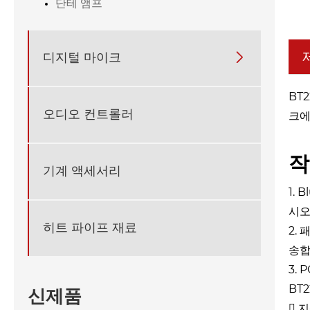
단테 앰프
디지털 마이크

BT
오디오 컨트롤러
크에
작
기계 액세서리
1.
시오
히트 파이프 재료
2.
송합
3.
BT
신제품
 