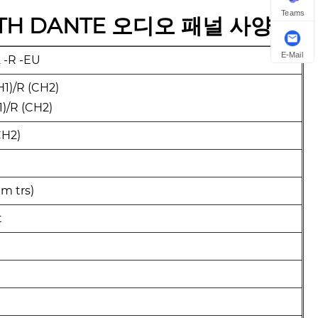
Teams
OTH DANTE 오디오 패널 사양
E-Mail
 -R -EU
1)/R (CH2)
1)/R (CH2)
CH2)
m trs)
t