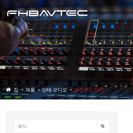
집
제품
단테 오디오
블루투스 단테