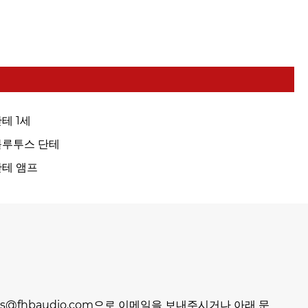
테 1세
블루투스 단테
단테 앰프
s@fhbaudio.com으로 이메일을 보내주시거나 아래 문