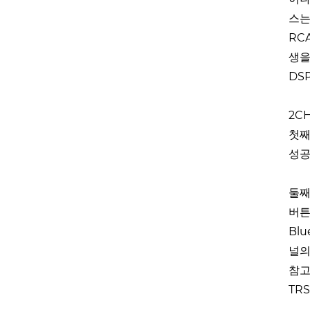
스는
RC
생을
DSP
2CH
첫째
성공
둘째,
버튼
Bl
널의
참고
TR