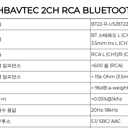
HBAVTEC 2CH RCA BLUETO
델
BT22-R-US/
BT22
BT 스테레오 L (CH
력
3.5mm trs L (CH
출
RCA L (CH1)/R (
력 임피던스
<600 옴 (RCA)
력 임피던스
> 15k Ohm (3.5m
> 96dB a-weigh
d+n
<0.05%@1khz
파수 응답
20Hz-18kHz
루투스
5.1/ SBC/ AAC