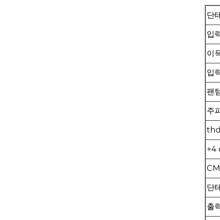
단
입력
이
입
팬
주
th
+4
CM
단
출