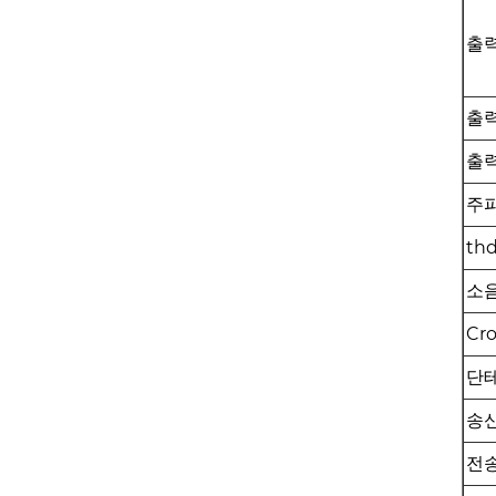
출
출
출
주
th
소
Cro
단
송
전