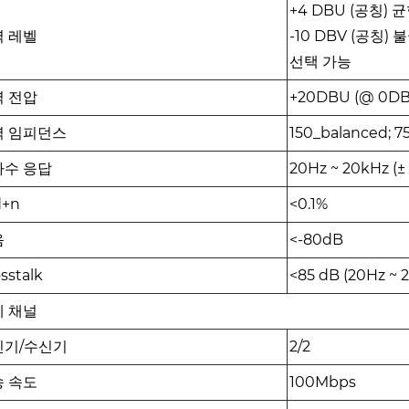
+4 DBU (공칭) 균
력 레벨
-10 DBV (공칭) 
선택 가능
력 전압
+20DBU (@ 0D
력 임피던스
150_balanced; 
파수 응답
20Hz ~ 20kHz (± 
d+n
<0.1%
음
<-80dB
sstalk
<85 dB (20Hz ~ 
테 채널
신기/수신기
2/2
송 속도
100Mbps