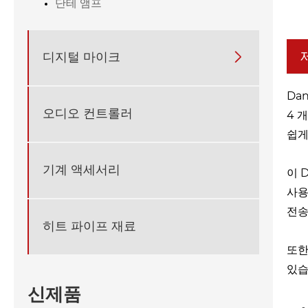
단테 앰프
디지털 마이크

Da
오디오 컨트롤러
4 
쉽게
기계 액세서리
이 
사용
전송
히트 파이프 재료
또한 
있습
신제품