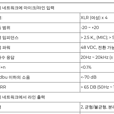
테 네트워크에 마이크/라인 입력
:
XLR (여성) x 4
득 범위
-20 ~ +20
력 임피던스
> 2.5 K_ (MIC); >
텀 파워
48 VDC, 전환 가
파수 응답
20Hz ~ 20kHz (± 
d+n
<0.1%
 dbu 이하의 소음
<-70 dB
RR
> 65 DB (50Hz ~
테 네트워크에서 라인 출력
력
2, 균형/불균형, 