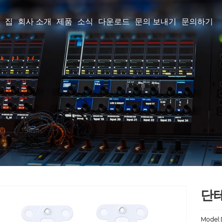
집
회사 소개
제품
소식
다운로드
문의 보내기
문의하기
단테
Model