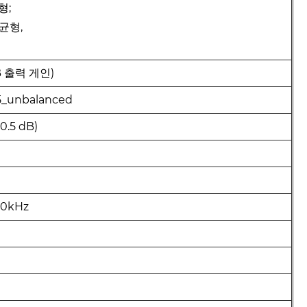
형;
불균형,
B 출력 게인)
75_unbalanced
0.5 dB)
20kHz