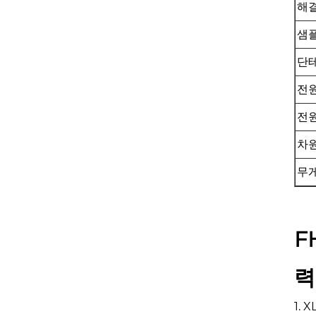
해
샘
단
전
전원
차
무게
F
력
1.